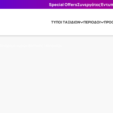
Special Offers
Συνεργάτες
Έντυ
ΤΥΠΟΙ ΤΑΞΙΔΙΩΝ
ΠΕΡΙΟΔΟΙ
ΠΡΟΟ
Πανόραμα χωρών Βαλτικής | Καλοκαίρι