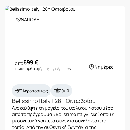
ΝΑΠΟΛΗ
699
€
από
4 ημέρες
Τελική τιμή με φόρους αεροδρομίων
Αεροπορικώς
20/10
Belissimo Italy | 28η Οκτωβρίου
Ανακαλύψτε τη μαγεία του ιταλικού Νότου μέσα
από το πρόγραμμα «Belissimo Italy», εκεί όπου η
μεσογειακή γοητεία συναντά συγκλονιστικά
τοπία. Από την αυθεντική ζωντάνια της…