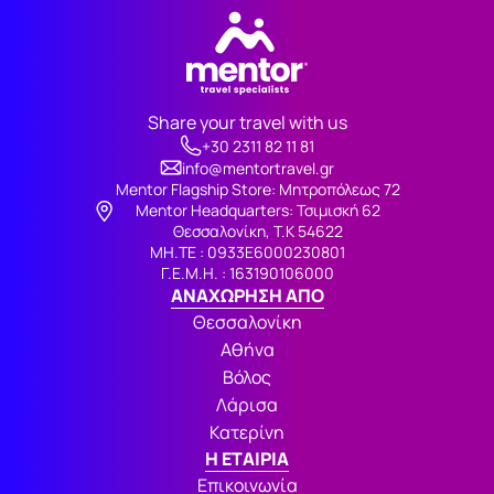
Share your travel with us
+30 2311 82 11 81
info@mentortravel.gr
Mentor Flagship Store: Μητροπόλεως 72
Μentor Headquarters: Τσιμισκή 62
Θεσσαλονίκη, Τ.Κ 54622
ΜΗ.ΤΕ : 0933Ε6000230801
Γ.Ε.Μ.Η. : 163190106000
ΑΝΑΧΩΡΗΣΗ ΑΠΟ
Θεσσαλονίκη
Αθήνα
Βόλος
Λάρισα
Κατερίνη
Η ΕΤΑΙΡΙΑ
Επικοινωνία