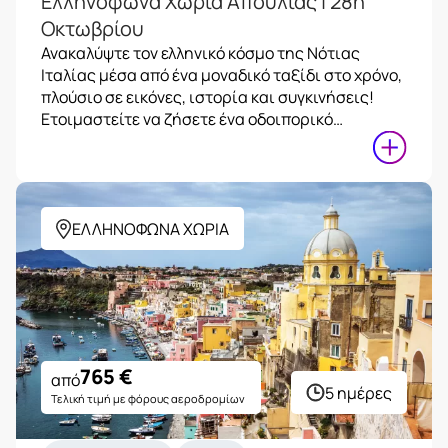
Ελληνόφωνα Χωριά Απουλίας | 28η
Οκτωβρίου
Ανακαλύψτε τον ελληνικό κόσμο της Νότιας
Ιταλίας μέσα από ένα μοναδικό ταξίδι στο χρόνο,
πλούσιο σε εικόνες, ιστορία και συγκινήσεις!
Ετοιμαστείτε να ζήσετε ένα οδοιπορικό…
ΕΛΛΗΝΟΦΩΝΑ ΧΩΡΙΑ
765
€
από
5 ημέρες
Τελική τιμή με φόρους αεροδρομίων