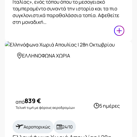
Ιταλίας», ενός τόπου όπου το μεσογειακό
ταμπεραμέντο συναντά την ιστορία και τα πιο
συγκλονιστικά παραθαλάσσια τοπία. Αφεθείτε
στη μοναδική…
ΕΛΛΗΝΟΦΩΝΑ ΧΩΡΙΑ
839
€
από
5 ημέρες
Τελική τιμή με φόρους αεροδρομίων
Αεροπορικώς
24/10