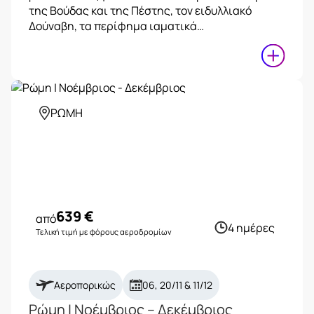
της Βούδας και της Πέστης, τον ειδυλλιακό
Δούναβη, τα περίφημα ιαματικά…
ΡΩΜΗ
639
€
από
4 ημέρες
Τελική τιμή με φόρους αεροδρομίων
Αεροπορικώς
06, 20/11 & 11/12
Ρώμη | Νοέμβριος – Δεκέμβριος