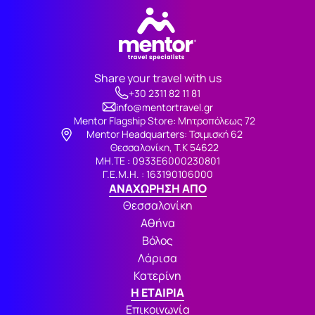
Share your travel with us
+30 2311 82 11 81
info@mentortravel.gr
Mentor Flagship Store: Μητροπόλεως 72
Μentor Headquarters: Τσιμισκή 62
Θεσσαλονίκη, Τ.Κ 54622
ΜΗ.ΤΕ : 0933Ε6000230801
Γ.Ε.Μ.Η. : 163190106000
ΑΝΑΧΩΡΗΣΗ ΑΠΟ
Θεσσαλονίκη
Αθήνα
Βόλος
Λάρισα
Κατερίνη
Η ΕΤΑΙΡΙΑ
Επικοινωνία