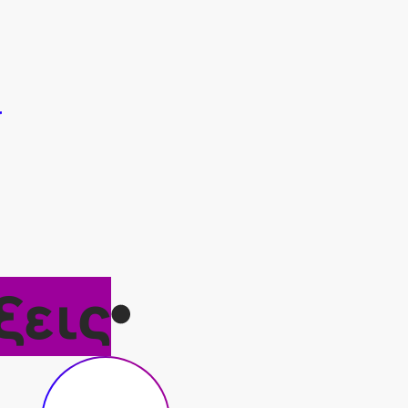
ί
ξεις