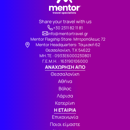
Share your travel with us
+30 2311 82 11 81
info@mentortravel.gr
Mentor Flagship Store: Μητροπόλεως 72
Μentor Headquarters: Τσιμισκή 62
Θεσσαλονίκη, Τ.Κ 54622
ΜΗ.ΤΕ : 0933Ε6000230801
Γ.Ε.Μ.Η. : 163190106000
ΑΝΑΧΩΡΗΣΗ ΑΠΟ
Θεσσαλονίκη
Αθήνα
Βόλος
Λάρισα
Κατερίνη
Η ΕΤΑΙΡΙΑ
Επικοινωνία
Ποιοι είμαστε