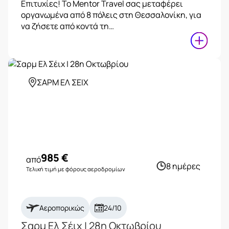
Επιτυχίες! Το Mentor Travel σας μεταφέρει
οργανωμένα από 8 πόλεις στη Θεσσαλονίκη, για
να ζήσετε από κοντά τη…
ΣΑΡΜ ΕΛ ΣΕΙΧ
985
€
από
8 ημέρες
Τελική τιμή με φόρους αεροδρομίων
Αεροπορικώς
24/10
Σαρμ Ελ Σέιχ | 28η Οκτωβρίου