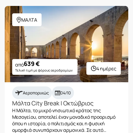
ΜΑΛΤΑ
639
€
από
4 ημέρες
Τελική τιμή με φόρους αεροδρομίων
Αεροπορικώς
04/10
Μάλτα City Break | Οκτώβριος
Η Μάλτα, το μικρό νησιωτικό κράτος της
Μεσογείου, αποτελεί έναν μοναδικό προορισμό
όπου η ιστορία, ο πολιτισμός και η φυσική
ομορφιά συνυπάρχουν αρμονικά. Σε αυτό…