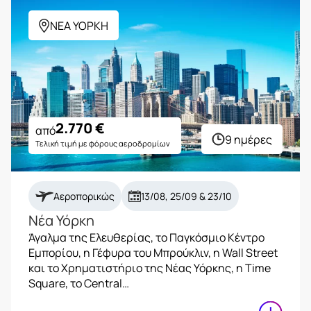
ΝΕΑ ΥΟΡΚΗ
2.770
€
από
9 ημέρες
Τελική τιμή με φόρους αεροδρομίων
Αεροπορικώς
13/08, 25/09 & 23/10
Νέα Υόρκη
Άγαλμα της Ελευθερίας, το Παγκόσμιο Κέντρο
Εμπορίου, η Γέφυρα του Μπρούκλιν, η Wall Street
και το Χρηματιστήριο της Νέας Υόρκης, η Time
Square, το Central…