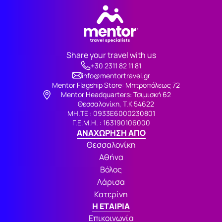
Share your travel with us
+30 2311 82 11 81
info@mentortravel.gr
Mentor Flagship Store: Μητροπόλεως 72
Μentor Headquarters: Τσιμισκή 62
Θεσσαλονίκη, Τ.Κ 54622
ΜΗ.ΤΕ : 0933Ε6000230801
Γ.Ε.Μ.Η. : 163190106000
ΑΝΑΧΩΡΗΣΗ ΑΠΟ
Θεσσαλονίκη
Αθήνα
Βόλος
Λάρισα
Κατερίνη
Η ΕΤΑΙΡΙΑ
Επικοινωνία