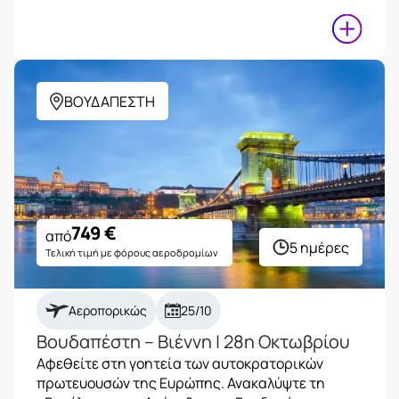
ΒΟΥΔΑΠΕΣΤΗ
749
€
από
5 ημέρες
Τελική τιμή με φόρους αεροδρομίων
Αεροπορικώς
25/10
Βουδαπέστη – Βιέννη | 28η Οκτωβρίου
Αφεθείτε στη γοητεία των αυτοκρατορικών
πρωτευουσών της Ευρώπης. Ανακαλύψτε τη