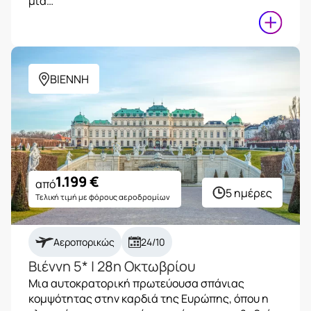
μια…
ΒΙΕΝΝΗ
1.199
€
από
5 ημέρες
Τελική τιμή με φόρους αεροδρομίων
Αεροπορικώς
24/10
Βιέννη 5* | 28η Οκτωβρίου
Μια αυτοκρατορική πρωτεύουσα σπάνιας
κομψότητας στην καρδιά της Ευρώπης, όπου η