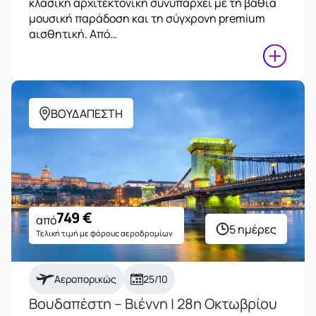
κλασική αρχιτεκτονική συνυπάρχει με τη βαθιά
μουσική παράδοση και τη σύγχρονη premium
αισθητική. Από…
ΒΟΥΔΑΠΕΣΤΗ
749
€
από
5 ημέρες
Τελική τιμή με φόρους αεροδρομίων
Αεροπορικώς
25/10
Βουδαπέστη – Βιέννη | 28η Οκτωβρίου