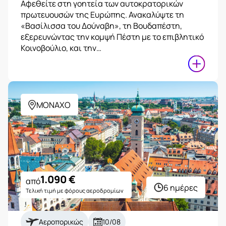
Αφεθείτε στη γοητεία των αυτοκρατορικών
πρωτευουσών της Ευρώπης. Ανακαλύψτε τη
«Βασίλισσα του Δούναβη», τη Βουδαπέστη,
εξερευνώντας την κομψή Πέστη με το επιβλητικό
Κοινοβούλιο, και την…
ΜΟΝΑΧΟ
1.090
€
από
6 ημέρες
Τελική τιμή με φόρους αεροδρομίων
Αεροπορικώς
10/08