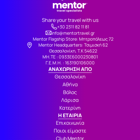
Share your travel with us
+30 2311 82 11 81
info@mentortravel.gr
Mentor Flagship Store: Μητροπόλεως 72
Μentor Headquarters: Τσιμισκή 62
Θεσσαλονίκη, Τ.Κ 54622
ΜΗ.ΤΕ : 0933Ε6000230801
Γ.Ε.Μ.Η. : 163190106000
ΑΝΑΧΩΡΗΣΗ ΑΠΟ
Θεσσαλονίκη
Αθήνα
Βόλος
Λάρισα
Κατερίνη
Η ΕΤΑΙΡΙΑ
Επικοινωνία
Ποιοι είμαστε
Club Mentor