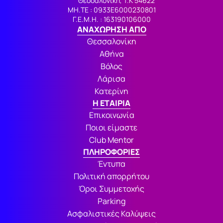
Θεσσαλονίκη, Τ.Κ 54622
ΜΗ.ΤΕ : 0933Ε6000230801
Γ.Ε.Μ.Η. : 163190106000
ΑΝΑΧΩΡΗΣΗ ΑΠΟ
Θεσσαλονίκη
Αθήνα
Βόλος
Λάρισα
Κατερίνη
Η ΕΤΑΙΡΙΑ
Επικοινωνία
Ποιοι είμαστε
Club Mentor
ΠΛΗΡΟΦΟΡΙΕΣ
Έντυπα
Πολιτική απορρήτου
Όροι Συμμετοχής
Parking
Ασφαλιστικές Καλύψεις