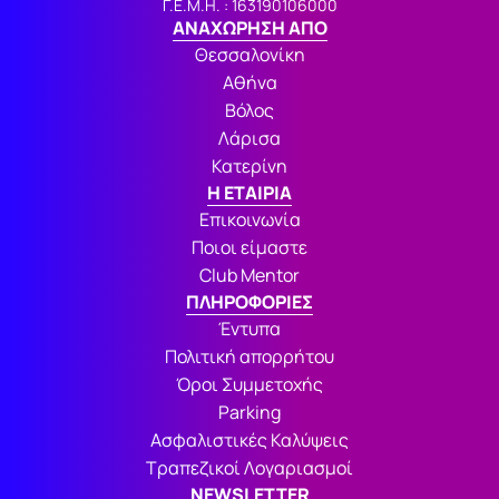
Γ.Ε.Μ.Η. : 163190106000
ΑΝΑΧΩΡΗΣΗ ΑΠΟ
Θεσσαλονίκη
Αθήνα
Βόλος
Λάρισα
Κατερίνη
Η ΕΤΑΙΡΙΑ
Επικοινωνία
Ποιοι είμαστε
Club Mentor
ΠΛΗΡΟΦΟΡΙΕΣ
Έντυπα
Πολιτική απορρήτου
Όροι Συμμετοχής
Parking
Ασφαλιστικές Καλύψεις
Τραπεζικοί Λογαριασμοί
NEWSLETTER