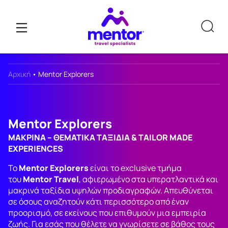
Αρχική
•
Mentor Explorers
Mentor Explorers
ΜΑΚΡΙΝΑ – ΘΕΜΑΤΙΚΑ TAΞΙΔΙΑ & TAILOR MADE
EXPERIENCES
Το
Mentor Explorers
είναι το exclusive τμήμα
του
Mentor Travel
, αφιερωμένο στα υπερατλαντικά και
μακρινά ταξίδια υψηλών προδιαγραφών. Απευθύνεται
σε όσους αναζητούν κάτι περισσότερο από έναν
προορισμό, σε εκείνους που επιθυμούν μια εμπειρία
ζωής. Για εσάς που θέλετε να γνωρίσετε σε βάθος τους