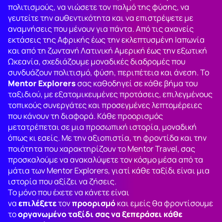
πολιτισμούς, να νιώσετε τον παλμό της φύσης, να
γευτείτε την αυθεντικότητα και να επιστρέψετε με
αναμνήσεις που μένουν για πάντα. Από τις αχανείς
εκτάσεις της Αφρικής έως την εκλεπτυσμένη Ιαπωνία
και από τη ζωντανή Λατινική Αμερική έως την εξωτική
Ωκεανία, σχεδιάζουμε μοναδικές διαδρομές που
συνδυάζουν πολιτισμό, φύση, περιπέτεια και άνεση. Το
Mentor Explorers
σας καθοδηγεί σε κάθε βήμα του
ταξιδιού, με εξατομικευμένες προτάσεις, επιλεγμένους
τοπικούς συνεργάτες και προσεγμένες λεπτομέρειες
που κάνουν τη διαφορά. Κάθε προορισμός
μετατρέπεται σε μια προσωπική ιστορία, μοναδική
όπως κι εσείς. Με την αξιοπιστία, τη φροντίδα και την
ποιότητα που χαρακτηρίζουν το Mentor Travel, σας
προσκαλούμε να ανακαλύψετε τον κόσμο μέσα από τα
μάτια των Mentor Explorers, γιατί κάθε ταξίδι είναι μια
ιστορία που αξίζει να ζήσεις.
Το μόνο που έχετε να κάνετε είναι
να
επιλέξετε
τον
προορισμό
και εμείς θα φροντίσουμε
το
οργανωμένο
ταξίδι σας να ξεπεράσει κάθε