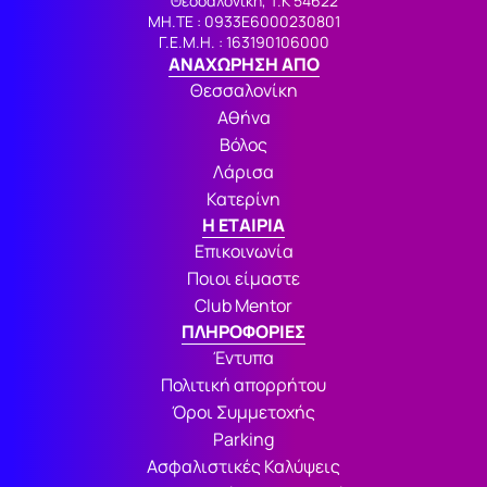
Θεσσαλονίκη, Τ.Κ 54622
ΜΗ.ΤΕ : 0933Ε6000230801
Γ.Ε.Μ.Η. : 163190106000
ΑΝΑΧΩΡΗΣΗ ΑΠΟ
Θεσσαλονίκη
Αθήνα
Βόλος
Λάρισα
Κατερίνη
Η ΕΤΑΙΡΙΑ
Επικοινωνία
Ποιοι είμαστε
Club Mentor
ΠΛΗΡΟΦΟΡΙΕΣ
Έντυπα
Πολιτική απορρήτου
Όροι Συμμετοχής
Parking
Ασφαλιστικές Καλύψεις