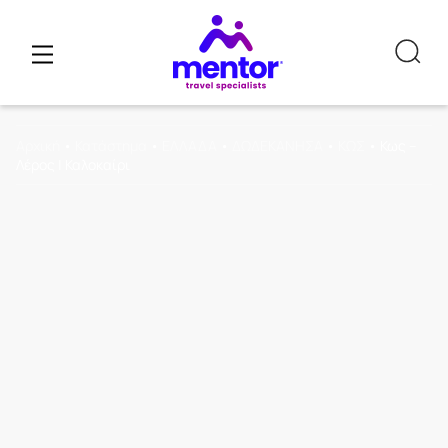
Αρχική
•
Κατάστημα
•
ΕΛΛΑΔΑ
•
ΔΩΔΕΚΑΝΗΣΑ
•
ΚΩΣ
•
Κως –
Λέρος | Καλοκαίρι