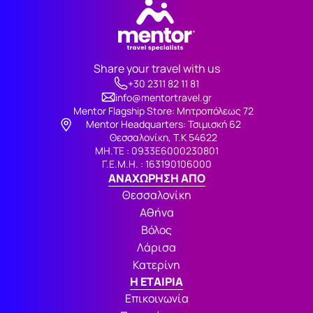
Share your travel with us
+30 2311 82 11 81
info@mentortravel.gr
Mentor Flagship Store: Μητροπόλεως 72
Μentor Headquarters: Τσιμισκή 62
Θεσσαλονίκη, Τ.Κ 54622
ΜΗ.ΤΕ : 0933Ε6000230801
Γ.Ε.Μ.Η. : 163190106000
ΑΝΑΧΩΡΗΣΗ ΑΠΟ
Θεσσαλονίκη
Αθήνα
Βόλος
Λάρισα
Κατερίνη
Η ΕΤΑΙΡΙΑ
Επικοινωνία