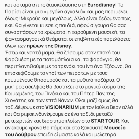
και ασταμάτητης διασκέδασης στη
Eurodisney
! Το
Παρίσι είναι μια «μεγάλη αγκαλιά» και μας περιμένει
όλους! Μικρούς και μεγάλους. Αλλά είναι δεδομένο πως
εκεί θα γίνεται κι εσείς παιδιά, αφού σίγουρα θα σας
συναρπάσουν τα χρώματα, η χαρούμενη μουσική, τα
φαντασμαγορικά θεάματα, οι επιβλητικές παρελάσεις
όλων των
ηρώων της Disney
.
Έστω και νοητά μαμά, θα ζήσουμε στην εποχή του
ΦαρΟυέστ με τα ποταμόπλοια και τα φαράγγια, θα
περιπλανηθούμε με το τρενάκι του Ιντιάνα Τζόουνς, θα
επισκεφθούμε το νησί των πειρατών με τους
κρυμμένους θησαυρούς και τα μυθικά παζάρια. Ο
μικ΄ρος αδελφός θα βουτήξει στο μαγικό κόσμο της
Κοιμωμένης, του Πινόκιο και του Πήτερ Παν, της
Χιονάτης και των επτά Νάνων. Όλοι μαζί όμως θα
ταξιδέψουμε στο
VISIONARIUM
με τον Ιούλιο Βερν αλλά
και θα ριψοκινδυνέψουμε σε ένα ταξίδι μεταξύ
μετεωριτών και διαστημοπλοίων στο
STAR TOUR
. Και
αν έχουμε χρόνο θα πάμε και στο ξακουστό
Μουσείο
του Λούβρου
επειδή είμαστε καλά και μελετηρά