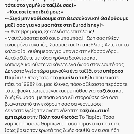
τότε στο γαμήλιο ταξίδι σας!»
-«Και εσείς παιδιά μου;»
-«Σιγά μην καθίσουμε στη Θεσσαλονίκη! Θα έρθουμε
μαζί σας για να μας πάτε στη
Eurodisney!»
-« Άντε βρε μαμά, ξεκολλήστε επιτέλους!
«Μουχλιάσατε»εσύ και ο μπαμπάς.H ζωή σας πλέον
είναι μόνο καναπές, Σασμός και Γη της Ελιάς!Άντε και το
καλοκαίρι αυθημερόν για μπάνιο στην Κασσάνδρα…
Αυτό αξίζετε με τόσα χρόνια δουλειάς και
κόπων;Δικαιούστε να κάνετε ένα δώρο στον εαυτό σας!
Δε νοσταλγείς τώρα μανούλα ένα ταξίδι στο
υπέροχο
Παρίσι
! Όπως τότε στο
γαμήλιο ταξίδι
που είχατε
πάει το 1998? Και μας έλεγες, πόσο αξέχαστα περάσατε
τότε, φουλ ερωτευμένοι και με πάθος για
ταξίδια
και
ζωή; Θυμάσαι με πόση χαρά εξιστορούσες όλα όσα
βιώνατεαπό την εκδρομή σας σα νεόνυμφοι;
Δε νοσταλγείς την ανεπανάληπτη
ταξιδιωτική
εμπειρία
στην
Πόλη του Φωτός
; Το Παρίσι;Τόσο
λαμπερό που σε θαμπώνει! Τόσο ρομαντικό που εκεί
ίσως βρεις τον έρωτά της ζωής σου! Κι αν είσαι ήδη