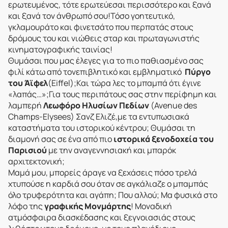
ερωτευμένος, τότε ερωτεύεσαι περισσότερο και ξανά
και ξανά τον άνθρωπό σου!Τόσο γοητευτικό,
γκλαμουράτο και φινετσάτο που περπατάς στους
δρόμους του και νιώθεις σταρ και πρωταγωνιστής
κινηματογραφικής ταινίας!
Θυμάσαι που μας έλεγες για το πιο παθιασμένο σας
φιλί κάτω από τονεπιβλητικό και εμβληματικό
Πύργο
του Άϊφελ
(Eiffel);Και τώρα λες το μπαμπά ότι έγινε
«λαπάς…»;Για τους περιπάτους σας στην περίφημη και
λαμπερή
Λεωφόρο Ηλυσίων Πεδίων
(Avenue des
Champs-Elysees) Σανζ Ελιζέ,με τα εντυπωσιακά
καταστήματα του ιστορικού κέντρου; Θυμάσαι τη
διαμονή σας σε ένα από πιο
ιστορικά ξενοδοχεία του
Παρισιού
με την αναγεννησιακή και μπαρόκ
αρχιτεκτονική;
Μαμά μου, μπορείς άραγε να ξεχάσεις πόσο τρελά
χτυπούσε η καρδιά σου όταν σε αγκάλιαζε ο μπαμπάς
όλο τρυφερότητα και αγάπη; Που αλλού; Μα φυσικά στο
λόφο της
γραφικής Μονμάρτης
! Μοναδική
ατμόσφαιρα διασκέδασης και ξεγνοιασιάς στους