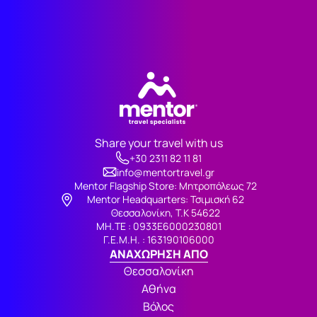
Share your travel with us
+30 2311 82 11 81
info@mentortravel.gr
Mentor Flagship Store: Μητροπόλεως 72
Μentor Headquarters: Τσιμισκή 62
Θεσσαλονίκη, Τ.Κ 54622
ΜΗ.ΤΕ : 0933Ε6000230801
Γ.Ε.Μ.Η. : 163190106000
ΑΝΑΧΩΡΗΣΗ ΑΠΟ
Θεσσαλονίκη
Αθήνα
Βόλος