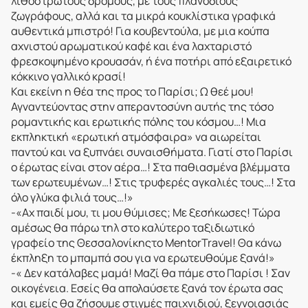
λιθόστρωτους δρόμους, με τους πλανόδιους
ζωγράφους, αλλά και τα μικρά κουκλίστικα γραφικά
αυθεντικά μπιστρό! Για κουβεντούλα, με μια κούπα
αχνιστού αρωματικού καφέ και ένα λαχταριστό
φρεσκοψημένο κρουασάν, ή ένα ποτήρι από εξαιρετικό
κόκκινο γαλλικό κρασί!
Και εκείνη η θέα της προς το Παρίσι; Ω θεέ μου!
Αγναντεύοντας στην απεραντοσύνη αυτής της τόσο
ρομαντικής και ερωτικής πόλης του κόσμου…! Μια
εκπληκτική «ερωτική ατμόσφαιρα» να αιωρείται
παντού και να ξυπνάει συναισθήματα. Γιατί στο Παρίσι
ο έρωτας είναι στον αέρα…! Στα παθιασμένα βλέμματα
των ερωτευμένων…! Στις τρυφερές αγκαλιές τους…! Στα
όλο γλύκα φιλιά τους…!»
-«Αχ παιδί μου, τι μου θύμισες; Με ξεσήκωσες! Τώρα
αμέσως θα πάρω τηλ στο καλύτερο ταξιδιωτικό
γραφείο της Θεσσαλονίκηςτο MentorTravel! Θα κάνω
έκπληξη το μπαμπά σου για να ερωτευθούμε ξανά!»
-« Δεν κατάλαβες μαμά! Μαζί θα πάμε στο Παρίσι ! Σαν
οικογένεια. Εσείς θα απολαύσετε ξανά τον έρωτα σας
και εμείς θα ζήσουμε στιγμές παιχνιδιού, ξεγνοιασιάς