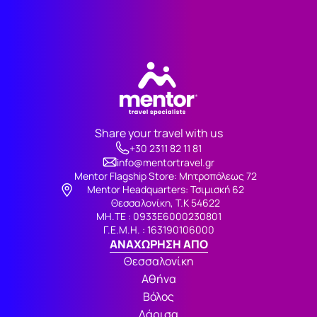
Share your travel with us
+30 2311 82 11 81
info@mentortravel.gr
Mentor Flagship Store: Μητροπόλεως 72
Μentor Headquarters: Τσιμισκή 62
Θεσσαλονίκη, Τ.Κ 54622
ΜΗ.ΤΕ : 0933Ε6000230801
Γ.Ε.Μ.Η. : 163190106000
ΑΝΑΧΩΡΗΣΗ ΑΠΟ
Θεσσαλονίκη
Αθήνα
Βόλος
Λάρισα