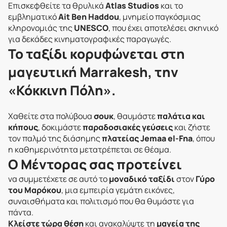
Επισκεφθείτε τα θρυλικά
Atlas Studios
και το
εμβληματικό
Ait Ben Haddou
, μνημείο παγκόσμιας
κληρονομιάς της
UNESCO
, που έχει αποτελέσει σκηνικό
για δεκάδες κινηματογραφικές παραγωγές.
Το ταξίδι κορυφώνεται στη
μαγευτική Marrakesh, την
«Κόκκινη Πόλη».
Χαθείτε στα πολύβουα
σουκ
, θαυμάστε
παλάτια και
κήπους
, δοκιμάστε
παραδοσιακές γεύσεις
και ζήστε
τον παλμό της διάσημης
πλατείας Jemaa el-Fna
, όπου
η καθημερινότητα μετατρέπεται σε θέαμα.
Ο Μέντορας σας προτείνει
να συμμετέχετε σε αυτό το
μοναδικό ταξίδι
στον
Γύρο
του Μαρόκου
, μια εμπειρία γεμάτη εικόνες,
συναισθήματα και πολιτισμό που θα θυμάστε για
πάντα.
Κλείστε τώρα θέση
και ανακαλύψτε τη
μαγεία της