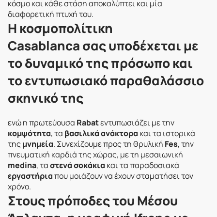
κόσμο και κάθε στάση αποκαλύπτει και μία
διαφορετική πτυχή του.
Η κοσμοπολίτικη
Casablanca σας υποδέχεται με
το δυναμικό της πρόσωπο και
το εντυπωσιακό παραθαλάσσιο
σκηνικό της
ενώ η πρωτεύουσα
Rabat
εντυπωσιάζει με την
κομψότητα
, τα
βασιλικά ανάκτορα
και τα ιστορικά
της
μνημεία
. Συνεχίζουμε προς τη θρυλική
Fes
, την
πνευματική καρδιά της χώρας, με τη μεσαιωνική
medina
, τα
στενά σοκάκια
και τα παραδοσιακά
εργαστήρια
που μοιάζουν να έχουν σταματήσει τον
χρόνο.
Στους πρόποδες του Μέσου