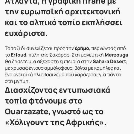
Άτλαντα, η γραφική Ifrane με
την ευρωπαϊκή αρχιτεκτονική
και το αλπικό τοπίο εκπλήσσει
ευχάριστα.
Το ταξίδι συνεχίζεται προς την
έρημο
, περνώντας από
το
Erfoud
, πύλη της Σαχάρας. Στη μαγευτική
Merzouga
θα ζήσετε μια αξέχαστη εμπειρία στην
Sahara Desert
,
με χρυσαφένιους αμμόλοφους, βόλτα με καμήλες και
ένα ονειρικό ηλιοβασίλεμα που χαράζεται για πάντα
στη μνήμη.
Διασχίζοντας εντυπωσιακά
τοπία φτάνουμε στο
Ouarzazate, γνωστό ως το
«Χόλιγουντ της Αφρικής».