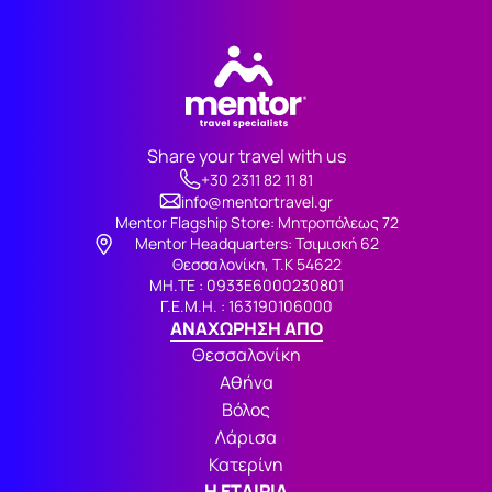
Share your travel with us
+30 2311 82 11 81
info@mentortravel.gr
Mentor Flagship Store: Μητροπόλεως 72
Μentor Headquarters: Τσιμισκή 62
Θεσσαλονίκη, Τ.Κ 54622
ΜΗ.ΤΕ : 0933Ε6000230801
Γ.Ε.Μ.Η. : 163190106000
ΑΝΑΧΩΡΗΣΗ ΑΠΟ
Θεσσαλονίκη
Αθήνα
Βόλος
Λάρισα
Κατερίνη
Η ΕΤΑΙΡΙΑ