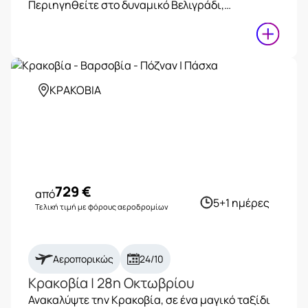
Περιηγηθείτε στο δυναμικό Βελιγράδι,…
ΚΡΑΚΟΒΙΑ
729
€
από
5+1 ημέρες
Τελική τιμή με φόρους αεροδρομίων
Αεροπορικώς
24/10
Κρακοβία | 28η Οκτωβρίου
Ανακαλύψτε την Κρακοβία, σε ένα μαγικό ταξίδι