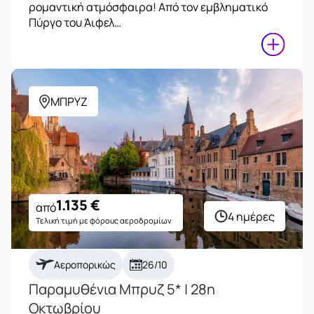
ρομαντική ατμόσφαιρα! Από τον εμβληματικό
Πύργο του Άιφελ…
ΜΠΡΥΖ
1.135
€
από
4 ημέρες
Τελική τιμή με φόρους αεροδρομίων
Αεροπορικώς
26/10
Παραμυθένια Μπρυζ 5* | 28η
Οκτωβρίου