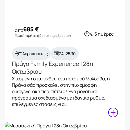
685
€
από
4, 5 ημέρες
Τελική τιμή με φόρους αεροδρομίων
Αεροπορικώς
24, 25/10
Πράγα Family Experience | 28η
Οκτωβρίου
Χτισμένη στις όχθες του ποταμού Μολδάβα, η
Πράγα σάς προσκαλεί στην πιο όμορφη
οικογενειακή περιπέτεια! Ένα μοναδικό
πρόγραμμα σχεδιασμένο με ιδανικό ρυθμό,
επιλεγμένες στάσεις για…